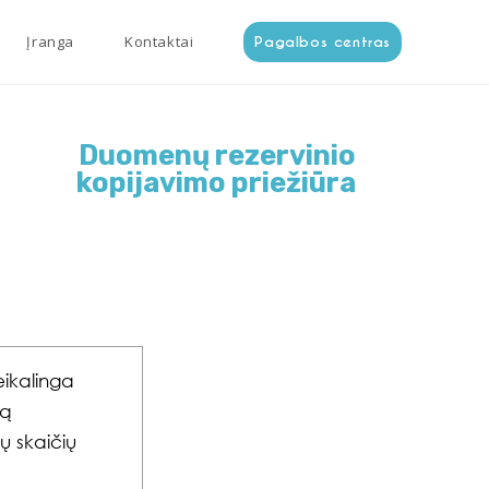
Įranga
Kontaktai
Pagalbos centras
Duomenų rezervinio
kopijavimo priežiūra
eikalinga
mą
jų skaičių