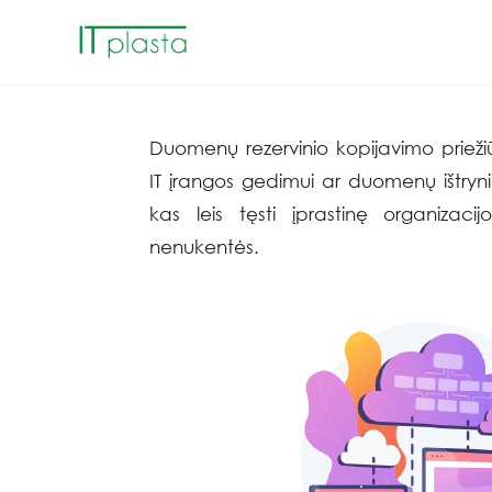
Duomenų rezervinio kopijavimo priežiū
IT įrangos gedimui ar duomenų ištryni
kas leis tęsti įprastinę organizac
nenukentės.