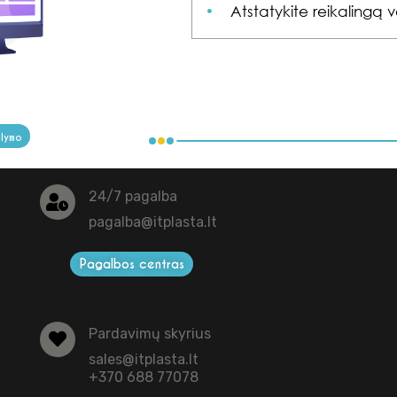
Atstatykite reikalingą v
ūlymo
24/7 pagalba
pagalba@itplasta.lt
Pagalbos centras
Pardavimų skyrius
sales@itplasta.lt
+370 688 77078