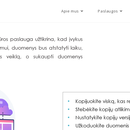
Apie mus
Paslaugos
ros paslauga užtikrina, kad įvykus
mui, duomenys bus atstatyti laiku,
ijos veiklą, o sukaupti duomenys
Kopijuokite viską, kas r
Stebėkite kopijų atliki
Nustatykite kopijų versi
Užkoduokite duomenis