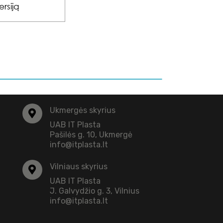
ersiją
Ukmergės skyrius
UAB IT Plasta
Pašilės g. 10, Ukmergė
info@itplasta.lt
Vilniaus skyrius
UAB IT Plasta
J. Galvydžio g. 3, Vilnius
info@itplasta.lt