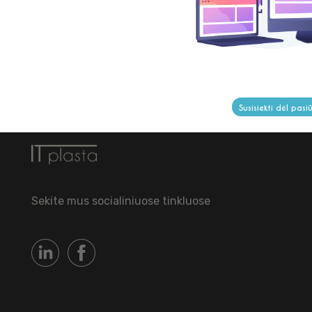
Susisiekti dėl pasi
Sekite mus socialiniuose tinkluose