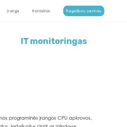
Įranga
Kontaktai
Pagalbos centras
IT monitoringas
domos programinės įrangos CPU apkrovos,
us, instaliuotus UNIX ar Windows