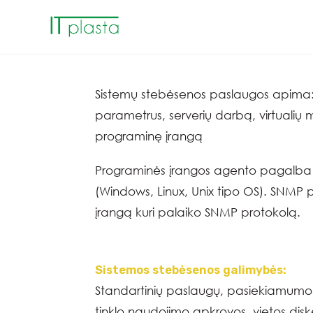
Sistemų stebėsenos paslaugos apima: t
parametrus, serverių darbą, virtualių
programinę įrangą
Programinės įrangos agento pagalba g
(Windows, Linux, Unix tipo OS). SNMP p
įrangą kuri palaiko SNMP protokolą.
Sistemos stebėsenos galimybės:
Standartinių paslaugų, pasiekiamumo 
tinklo naudojimo apkrovos, vietos di