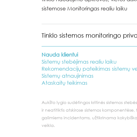
sistemose Monitoringas realiu laiku
Tinklo sistemos monitoringo priv
Nauda klientui
Sistemų stebėjimas realiu laiku
Rekomendacijų pateikimas sistemų vei
Sistemų atnaujinimas
Ataskaitų teikimas
Aukšto lygio sudėtingos kritinės sistemos stebė
ir neatitiktis atskirose sistemos komponentėse
galimiems incidentams, užtikrinama kokybiška
veikla.