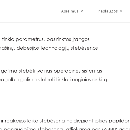
Apie mus
Paslaugos
inklo parametrus, pasirinktos įrangos
 mašinų, debesijos technologijų stebėsenos
alima stebėti įvairias operacines sistemas
agalba galima stebėti tinklo įrenginius ar kitą
ir reakcijos laiko stebėsena neįdiegiant jokios papil
ske panaudojimo stebėsena, atliekama per ZABBIX agent