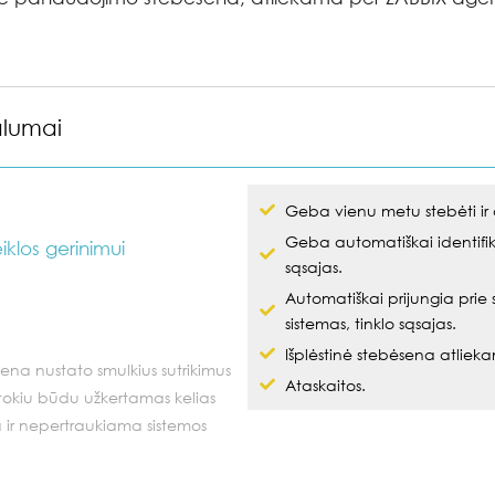
alumai
Geba vienu metu stebėti ir 
Geba automatiškai identifikuo
klos gerinimui
sąsajas.
Automatiškai prijungia prie 
sistemas, tinklo sąsajas.
Išplėstinė stebėsena atliek
sena nustato smulkius sutrikimus
Ataskaitos.
, tokiu būdu užkertamas kelias
 ir nepertraukiama sistemos