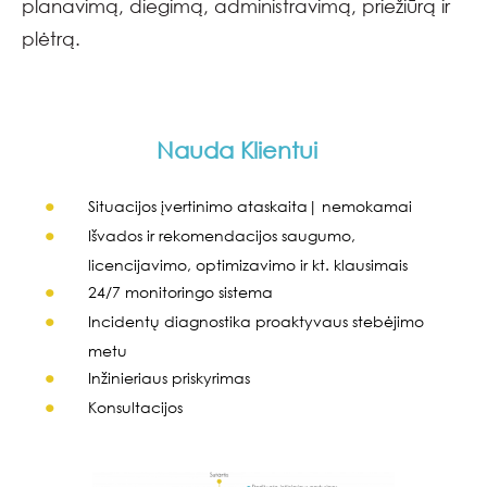
planavimą, diegimą, administravimą, priežiūrą ir
plėtrą.
Nauda Klientui
Situacijos įvertinimo ataskaita| nemokamai
Išvados ir rekomendacijos saugumo,
licencijavimo, optimizavimo ir kt. klausimais
24/7 monitoringo sistema
Incidentų diagnostika proaktyvaus stebėjimo
metu
Inžinieriaus priskyrimas
Konsultacijos