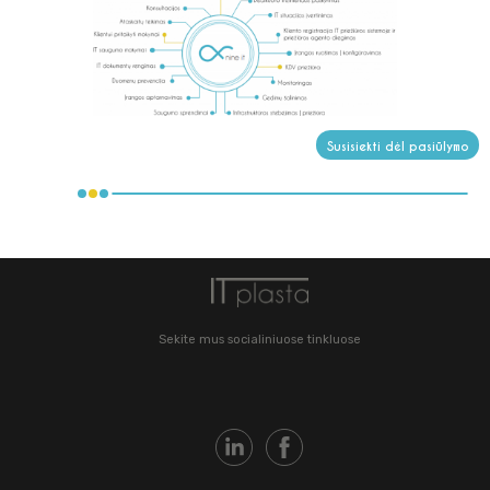
Susisiekti dėl pasiūlymo
Sekite mus socialiniuose tinkluose