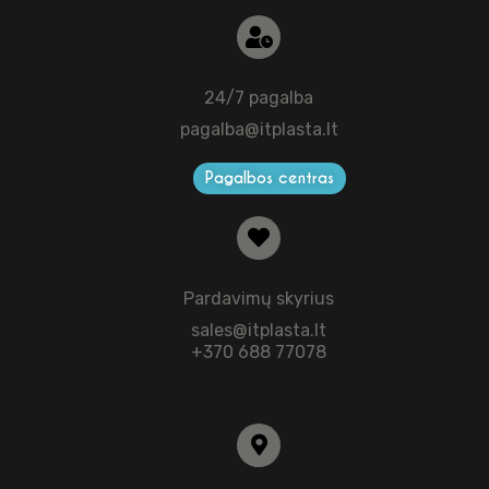
24/7 pagalba
pagalba@itplasta.lt
Pagalbos centras
Pardavimų skyrius
sales@itplasta.lt
+370 688 77078