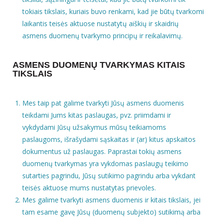
tokiais tikslais, kuriais buvo renkami, kad jie būtų tvarkomi
laikantis teisės aktuose nustatytų aiškių ir skaidrių
asmens duomenų tvarkymo principų ir reikalavimų.
ASMENS DUOMENŲ TVARKYMAS KITAIS
TIKSLAIS
Mes taip pat galime tvarkyti Jūsų asmens duomenis
teikdami Jums kitas paslaugas, pvz. priimdami ir
vykdydami Jūsų užsakymus mūsų teikiamoms
paslaugoms, išrašydami sąskaitas ir (ar) kitus apskaitos
dokumentus už paslaugas. Paprastai tokių asmens
duomenų tvarkymas yra vykdomas paslaugų teikimo
sutarties pagrindu, Jūsų sutikimo pagrindu arba vykdant
teisės aktuose mums nustatytas prievoles.
Mes galime tvarkyti asmens duomenis ir kitais tikslais, jei
tam esame gavę Jūsų (duomenų subjekto) sutikimą arba