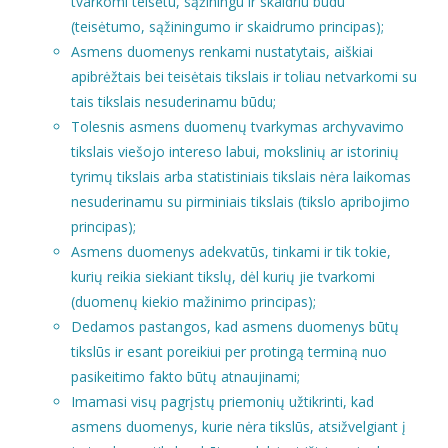
tvarkomi teisėtu, sąžiningu ir skaidriu būdu
(teisėtumo, sąžiningumo ir skaidrumo principas);
Asmens duomenys renkami nustatytais, aiškiai
apibrėžtais bei teisėtais tikslais ir toliau netvarkomi su
tais tikslais nesuderinamu būdu;
Tolesnis asmens duomenų tvarkymas archyvavimo
tikslais viešojo intereso labui, mokslinių ar istorinių
tyrimų tikslais arba statistiniais tikslais nėra laikomas
nesuderinamu su pirminiais tikslais (tikslo apribojimo
principas);
Asmens duomenys adekvatūs, tinkami ir tik tokie,
kurių reikia siekiant tikslų, dėl kurių jie tvarkomi
(duomenų kiekio mažinimo principas);
Dedamos pastangos, kad asmens duomenys būtų
tikslūs ir esant poreikiui per protingą terminą nuo
pasikeitimo fakto būtų atnaujinami;
Imamasi visų pagrįstų priemonių užtikrinti, kad
asmens duomenys, kurie nėra tikslūs, atsižvelgiant į