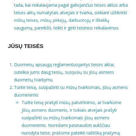
tada, kai reikalaujama pagal galiojančius teisės aktus arba
teisės aktų numatytais atvejais ir tvarka, siekiant užtikrinti
mūsų teises, mūsų pirkėjų, darbuotojų ir išteklių
saugumą, pareikšti, teikti ir ginti teisinius reikalavimus.
JŪSŲ TEISĖS
Duomenų apsaugą reglamentuojantys teisės aktai,
suteikia jums daug teisių, susijusių su jūsų asmens
duomenų tvarkymu.
Turite teisę, susipažinti su mūsų tvarkomais, Jūsų asmens
duomenimis:
Turite teisę prašyti mūsų patvirtinimo, ar tvarkome
jūsų asmens duomenis, ir tokiais atvejais prašyti
susipažinti su mūsų tvarkomais jūsų asmens
duomenimis. Norėdami pasinaudoti aukščiau
nurodyta teise, prašome pateikti raštišką prašymą