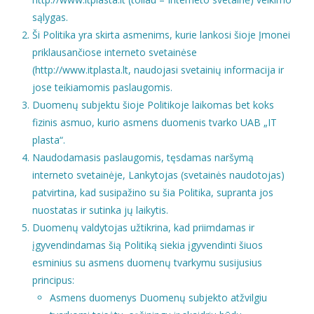
sąlygas.
Ši Politika yra skirta asmenims, kurie lankosi šioje Įmonei
priklausančiose interneto svetainėse
(http://www.itplasta.lt, naudojasi svetainių informacija ir
jose teikiamomis paslaugomis.
Duomenų subjektu šioje Politikoje laikomas bet koks
fizinis asmuo, kurio asmens duomenis tvarko UAB „IT
plasta“.
Naudodamasis paslaugomis, tęsdamas naršymą
interneto svetainėje, Lankytojas (svetainės naudotojas)
patvirtina, kad susipažino su šia Politika, supranta jos
nuostatas ir sutinka jų laikytis.
Duomenų valdytojas užtikrina, kad priimdamas ir
įgyvendindamas šią Politiką siekia įgyvendinti šiuos
esminius su asmens duomenų tvarkymu susijusius
principus:
Asmens duomenys Duomenų subjekto atžvilgiu