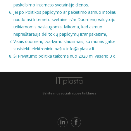
paskelbimo Interneto svetainėje dienos.
Jei po Politikos papildymo ar pakeitimo asmuo ir toliau
naudojasi Interneto svetaine ir/ar Duomenų valdytojo
teikiamomis paslaugomis, laikoma, kad asmuo
neprieštarauja dėl tokių papildymų ir/ar pakeitimų.
Visais duomenų tvarkymo klausimais, su mumis galite
susisiekti elektroniniu paštu info@itplasta.lt.
Ši Privatumo politika taikoma nuo 2020 m. vasario 3 d.
Sekite mus socialiniuose tinkluose