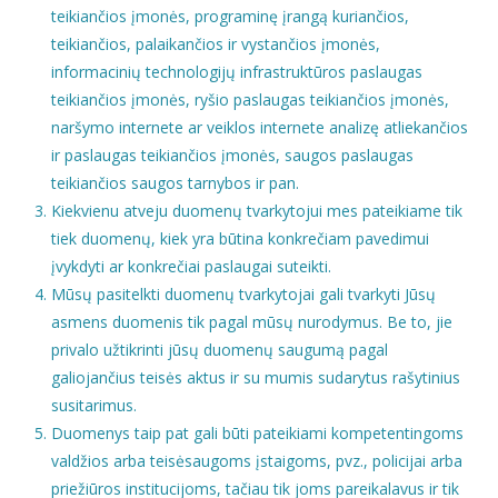
teikiančios įmonės, programinę įrangą kuriančios,
teikiančios, palaikančios ir vystančios įmonės,
informacinių technologijų infrastruktūros paslaugas
teikiančios įmonės, ryšio paslaugas teikiančios įmonės,
naršymo internete ar veiklos internete analizę atliekančios
ir paslaugas teikiančios įmonės, saugos paslaugas
teikiančios saugos tarnybos ir pan.
Kiekvienu atveju duomenų tvarkytojui mes pateikiame tik
tiek duomenų, kiek yra būtina konkrečiam pavedimui
įvykdyti ar konkrečiai paslaugai suteikti.
Mūsų pasitelkti duomenų tvarkytojai gali tvarkyti Jūsų
asmens duomenis tik pagal mūsų nurodymus. Be to, jie
privalo užtikrinti jūsų duomenų saugumą pagal
galiojančius teisės aktus ir su mumis sudarytus rašytinius
susitarimus.
Duomenys taip pat gali būti pateikiami kompetentingoms
valdžios arba teisėsaugoms įstaigoms, pvz., policijai arba
priežiūros institucijoms, tačiau tik joms pareikalavus ir tik