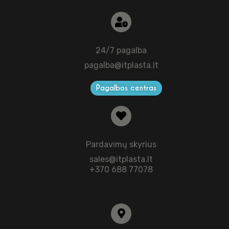
24/7 pagalba
pagalba@itplasta.lt
Pagalbos centras
Pardavimų skyrius
sales@itplasta.lt
+370 688 77078