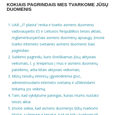
KOKIAIS PAGRINDAIS MES TVARKOME JŪSŲ
DUOMENIS
UAB „IT plasta“ renka ir tvarko asmens duomenis
vadovaujantis ES ir Lietuvos Respublikos teisės aktais,
reglamentuojančiais asmens duomenų apsaugą. Įmonė
tvarko interneto svetainės asmens duomenis šiais
pagrindais:
Sutikimo pagrindu, kuris išreiškiamas Jūsų aktyviais
veiksmais, t. y. kreipimusi į mus ir asmens duomenų
pateikimu, arba kitais aktyviais veiksmais;
Mūsų teisėtų interesų įgyvendinimui (pvz.,
administruodami interneto svetainę ir užtikrindami
tinkamą jos veikimą;
Tam, kad vykdytume pareigas, kurias mums nustato
teisės aktai.
Įmonė siekia, kad asmens duomenys būtų tvarkomi
tiksliai, sąžiningai ir teisėtai, kad jie būtų tvarkomi tik