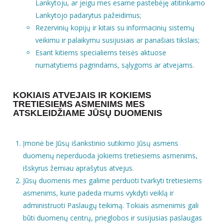
Lankytoju, ar jeigu mes esame pastebėję atitinkamo
Lankytojo padarytus pažeidimus;
Rezervinių kopijų ir kitais su informacinių sistemų
veikimu ir palaikymu susijusiais ar panašiais tikslais;
Esant kitiems specialiems teisės aktuose
numatytiems pagrindams, sąlygoms ar atvejams.
KOKIAIS ATVEJAIS IR KOKIEMS
TRETIESIEMS ASMENIMS MES
ATSKLEIDŽIAME JŪSŲ DUOMENIS
Įmonė be Jūsų išankstinio sutikimo Jūsų asmens
duomenų neperduoda jokiems tretiesiems asmenims,
išskyrus žemiau aprašytus atvejus.
Jūsų duomenis mes galime perduoti tvarkyti tretiesiems
asmenims, kurie padeda mums vykdyti veiklą ir
administruoti Paslaugų teikimą. Tokiais asmenimis gali
būti duomenų centrų, prieglobos ir susijusias paslaugas