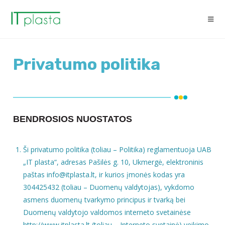
Privatumo politika
BENDROSIOS NUOSTATOS
Ši privatumo politika (toliau – Politika) reglamentuoja UAB
„IT plasta“, adresas Pašilės g. 10, Ukmergė, elektroninis
paštas info@itplasta.lt, ir kurios įmonės kodas yra
304425432 (toliau – Duomenų valdytojas), vykdomo
asmens duomenų tvarkymo principus ir tvarką bei
Duomenų valdytojo valdomos interneto svetainėse
http://www.itplasta.lt (toliau – Interneto svetainė) veikimo