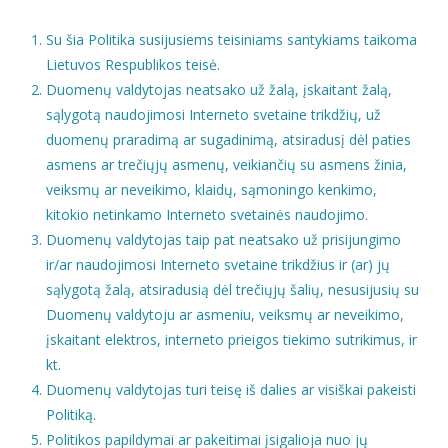
Su šia Politika susijusiems teisiniams santykiams taikoma
Lietuvos Respublikos teisė.
Duomenų valdytojas neatsako už žalą, įskaitant žalą,
sąlygotą naudojimosi Interneto svetaine trikdžių, už
duomenų praradimą ar sugadinimą, atsiradusį dėl paties
asmens ar trečiųjų asmenų, veikiančių su asmens žinia,
veiksmų ar neveikimo, klaidų, sąmoningo kenkimo,
kitokio netinkamo Interneto svetainės naudojimo.
Duomenų valdytojas taip pat neatsako už prisijungimo
ir/ar naudojimosi Interneto svetaine trikdžius ir (ar) jų
sąlygotą žalą, atsiradusią dėl trečiųjų šalių, nesusijusių su
Duomenų valdytoju ar asmeniu, veiksmų ar neveikimo,
įskaitant elektros, interneto prieigos tiekimo sutrikimus, ir
kt.
Duomenų valdytojas turi teisę iš dalies ar visiškai pakeisti
Politiką.
Politikos papildymai ar pakeitimai įsigalioja nuo jų