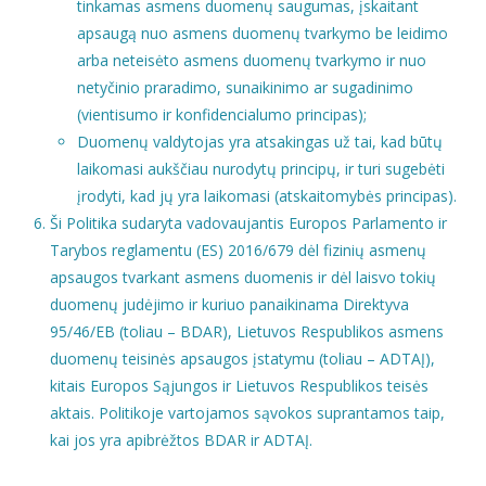
tinkamas asmens duomenų saugumas, įskaitant
apsaugą nuo asmens duomenų tvarkymo be leidimo
arba neteisėto asmens duomenų tvarkymo ir nuo
netyčinio praradimo, sunaikinimo ar sugadinimo
(vientisumo ir konfidencialumo principas);
Duomenų valdytojas yra atsakingas už tai, kad būtų
laikomasi aukščiau nurodytų principų, ir turi sugebėti
įrodyti, kad jų yra laikomasi (atskaitomybės principas).
Ši Politika sudaryta vadovaujantis Europos Parlamento ir
Tarybos reglamentu (ES) 2016/679 dėl fizinių asmenų
apsaugos tvarkant asmens duomenis ir dėl laisvo tokių
duomenų judėjimo ir kuriuo panaikinama Direktyva
95/46/EB (toliau – BDAR), Lietuvos Respublikos asmens
duomenų teisinės apsaugos įstatymu (toliau – ADTAĮ),
kitais Europos Sąjungos ir Lietuvos Respublikos teisės
aktais. Politikoje vartojamos sąvokos suprantamos taip,
kai jos yra apibrėžtos BDAR ir ADTAĮ.