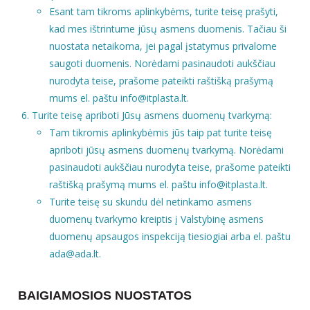
Esant tam tikroms aplinkybėms, turite teisę prašyti,
kad mes ištrintume jūsų asmens duomenis. Tačiau ši
nuostata netaikoma, jei pagal įstatymus privalome
saugoti duomenis. Norėdami pasinaudoti aukščiau
nurodyta teise, prašome pateikti raštišką prašymą
mums el. paštu info@itplasta.lt.
Turite teisę apriboti Jūsų asmens duomenų tvarkymą:
Tam tikromis aplinkybėmis jūs taip pat turite teisę
apriboti jūsų asmens duomenų tvarkymą. Norėdami
pasinaudoti aukščiau nurodyta teise, prašome pateikti
raštišką prašymą mums el. paštu info@itplasta.lt.
Turite teisę su skundu dėl netinkamo asmens
duomenų tvarkymo kreiptis į Valstybinę asmens
duomenų apsaugos inspekciją tiesiogiai arba el. paštu
ada@ada.lt.
BAIGIAMOSIOS NUOSTATOS