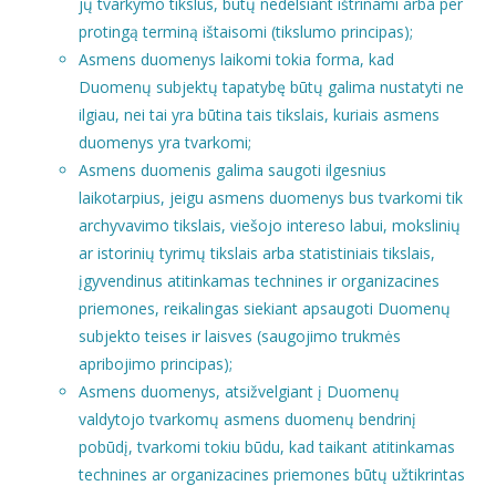
jų tvarkymo tikslus, būtų nedelsiant ištrinami arba per
protingą terminą ištaisomi (tikslumo principas);
Asmens duomenys laikomi tokia forma, kad
Duomenų subjektų tapatybę būtų galima nustatyti ne
ilgiau, nei tai yra būtina tais tikslais, kuriais asmens
duomenys yra tvarkomi;
Asmens duomenis galima saugoti ilgesnius
laikotarpius, jeigu asmens duomenys bus tvarkomi tik
archyvavimo tikslais, viešojo intereso labui, mokslinių
ar istorinių tyrimų tikslais arba statistiniais tikslais,
įgyvendinus atitinkamas technines ir organizacines
priemones, reikalingas siekiant apsaugoti Duomenų
subjekto teises ir laisves (saugojimo trukmės
apribojimo principas);
Asmens duomenys, atsižvelgiant į Duomenų
valdytojo tvarkomų asmens duomenų bendrinį
pobūdį, tvarkomi tokiu būdu, kad taikant atitinkamas
technines ar organizacines priemones būtų užtikrintas