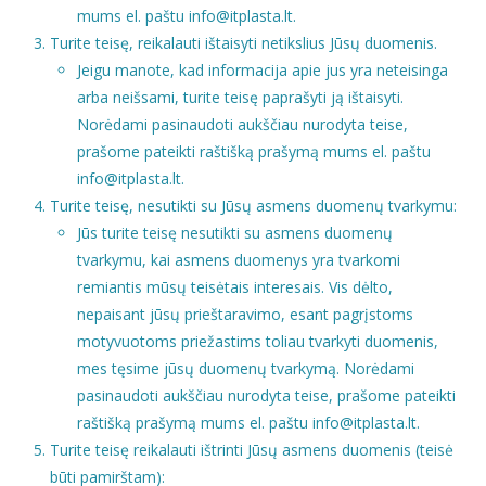
mums el. paštu info@itplasta.lt.
Turite teisę, reikalauti ištaisyti netikslius Jūsų duomenis.
Jeigu manote, kad informacija apie jus yra neteisinga
arba neišsami, turite teisę paprašyti ją ištaisyti.
Norėdami pasinaudoti aukščiau nurodyta teise,
prašome pateikti raštišką prašymą mums el. paštu
info@itplasta.lt.
Turite teisę, nesutikti su Jūsų asmens duomenų tvarkymu:
Jūs turite teisę nesutikti su asmens duomenų
tvarkymu, kai asmens duomenys yra tvarkomi
remiantis mūsų teisėtais interesais. Vis dėlto,
nepaisant jūsų prieštaravimo, esant pagrįstoms
motyvuotoms priežastims toliau tvarkyti duomenis,
mes tęsime jūsų duomenų tvarkymą. Norėdami
pasinaudoti aukščiau nurodyta teise, prašome pateikti
raštišką prašymą mums el. paštu info@itplasta.lt.
Turite teisę reikalauti ištrinti Jūsų asmens duomenis (teisė
būti pamirštam):