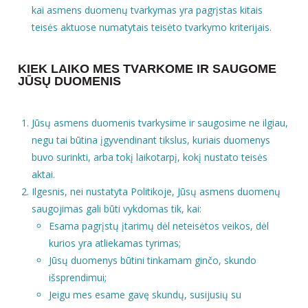
kai asmens duomenų tvarkymas yra pagrįstas kitais
teisės aktuose numatytais teisėto tvarkymo kriterijais.
KIEK LAIKO MES TVARKOME IR SAUGOME
JŪSŲ DUOMENIS
Jūsų asmens duomenis tvarkysime ir saugosime ne ilgiau,
negu tai būtina įgyvendinant tikslus, kuriais duomenys
buvo surinkti, arba tokį laikotarpį, kokį nustato teisės
aktai.
Ilgesnis, nei nustatyta Politikoje, Jūsų asmens duomenų
saugojimas gali būti vykdomas tik, kai:
Esama pagrįstų įtarimų dėl neteisėtos veikos, dėl
kurios yra atliekamas tyrimas;
Jūsų duomenys būtini tinkamam ginčo, skundo
išsprendimui;
Jeigu mes esame gavę skundų, susijusių su