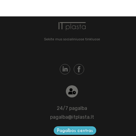
Sekite mus socialiniuose tinkluose
24/7 pagalba
pagalba@itplasta.lt
Pagalbos centras